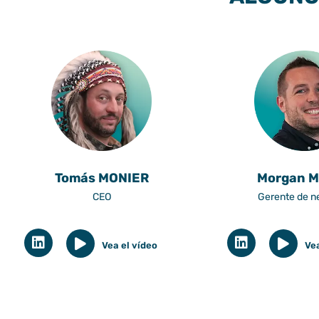
Tomás MONIER
Morgan 
CEO
Gerente de n
Vea el vídeo
Vea