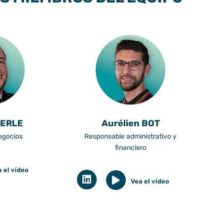
MERLE
Aurélien BOT
egocios
Responsable administrativo y
financiero
 el vídeo
Vea el vídeo