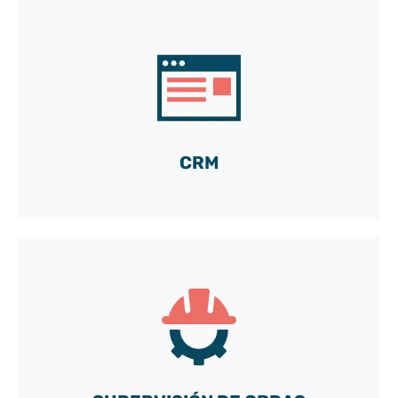
Un paquete CRM llave en mano
codesarrollado por Sébastien
Leer el testimonio
CRM
¿TeePee en las obras del Grand Paris
Express?
¡Sí, gracias a Julien!
Leer el testimonio