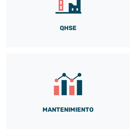
responsable de QHSE, con TeePee
¡Vamos!
QHSE
Descubre cómo Guillaume, ingeniero
eléctrico, utiliza TeePee a diario.
Ver el vídeo
MANTENIMIENTO