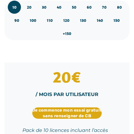
10
20
30
40
50
60
70
80
90
100
110
120
130
140
150
+150
20€
/ MOIS PAR UTILISATEUR
Je commence mon essai gratuit
sans renseigner de CB
Pack de 10 licences incluant l’accès