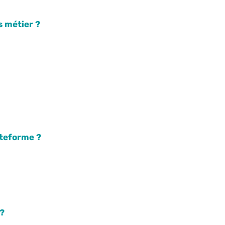
s métier ?
ateforme ?
 ?