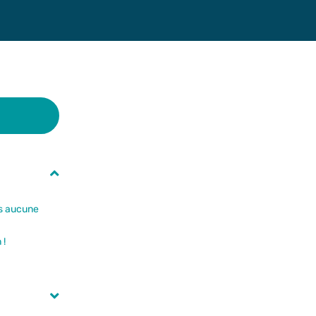
ns aucune
 !