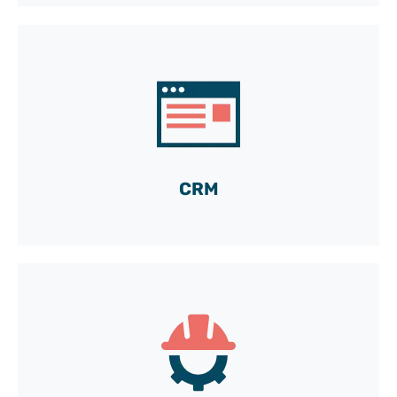
Un pack CRM clé-en-main
co-développé par Sébastien
Lire le témoignage
CRM
TeePee sur la chantier du Grand Paris
Express ?
Oui, grâce à Julien !