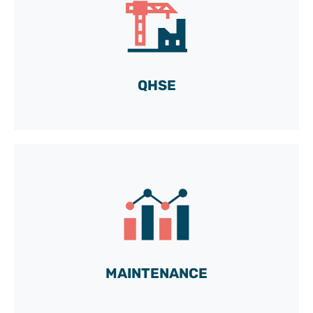
Plongez dans le quotidien de Kévin,
responsable QHSE, avec TeePee
C'est parti !
QHSE
Découvrez comment Guillaume,
électrotechnicien, utilise TeePee au
quotidien
Voir la vidéo
MAINTENANCE