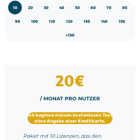
10
20
30
40
50
60
70
80
90
100
110
120
130
140
150
+150
20€
/ MONAT PRO NUTZER
Ich beginne meinen kostenlosen Test
ohne Angabe einer Kreditkarte.
Paket mit 10 Lizenzen, das den