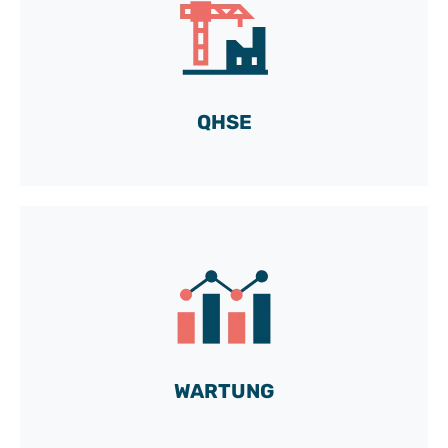
Tauchen Sie mit TeePee in den Alltag von
Kévin, QHSE-Manager, ein
Los geht's!
QHSE
Erfahren Sie, wie Guillaume, ein
Elektrotechniker, TeePee im Alltag
einsetzt
Video ansehen
WARTUNG