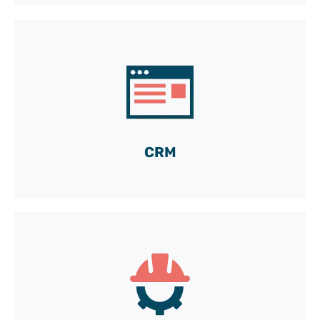
Ein schlüsselfertiges CRM-Paket
mitentwickelt von Sébastien
Zeugnis lesen
CRM
TeePee auf der Baustelle des Grand Paris
Express?
Ja, dank Julien!